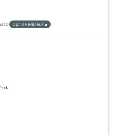
vači:
Općina Mikleuš
I-jа
).