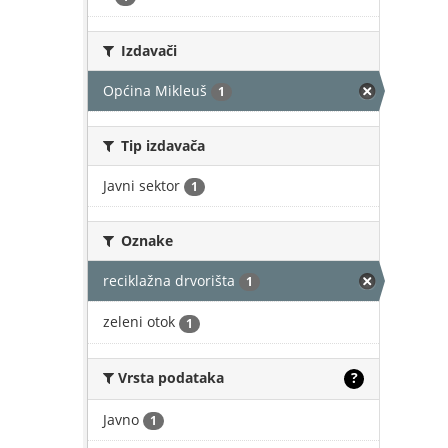
Izdavači
Općina Mikleuš
1
Tip izdavača
Javni sektor
1
Oznake
reciklažna drvorišta
1
zeleni otok
1
Vrsta podataka
?
Javno
1