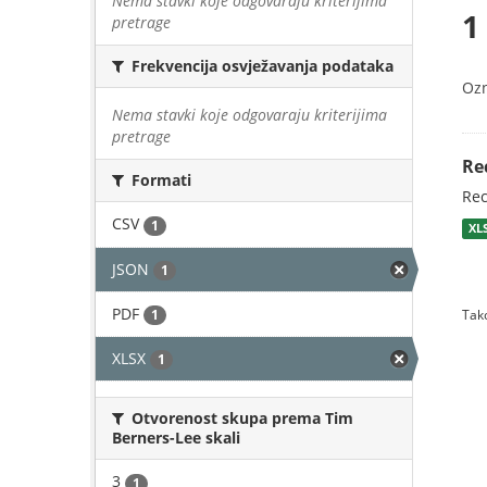
Nema stavki koje odgovaraju kriterijima
1
pretrage
Frekvencija osvježavanja podataka
Oz
Nema stavki koje odgovaraju kriterijima
pretrage
Re
Formati
Rec
CSV
1
XL
JSON
1
PDF
1
Tako
XLSX
1
Otvorenost skupa prema Tim
Berners-Lee skali
3
1