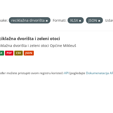
nake:
reciklažna drvorišta
Formati:
XLSX
JSON
Izda
ciklažna dvorišta i zeleni otoci
iklažna dvorišta i zeleni otoci Općine Mikleuš
SX
PDF
CSV
JSON
đer možete pristupiti ovom registru koristeći
API
(pogledajte
Dokumenаtаcijа AP