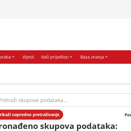
rikaži napredno pretraživanje
Po
ronađeno skupova podataka: