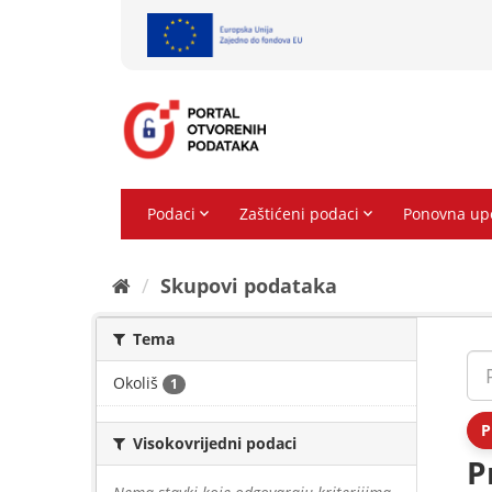
Preskoči
na
sadržaj
Skupovi podаtаkа
Tema
Okoliš
1
P
Visokovrijedni podaci
P