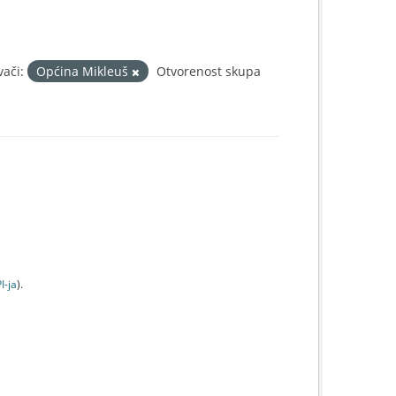
vači:
Općina Mikleuš
Otvorenost skupa
I-jа
).