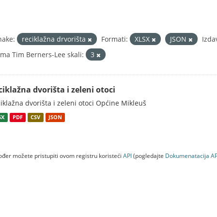
nake:
reciklažna drvorišta
Formati:
XLSX
JSON
Izda
ma Tim Berners-Lee skali:
3
ciklažna dvorišta i zeleni otoci
iklažna dvorišta i zeleni otoci Općine Mikleuš
SX
PDF
CSV
JSON
đer možete pristupiti ovom registru koristeći
API
(pogledajte
Dokumenаtаcijа AP