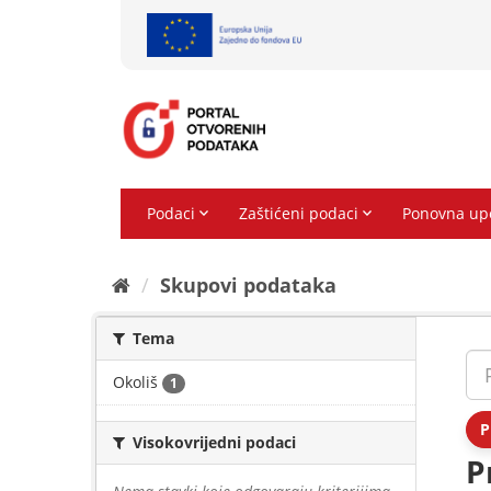
Preskoči
na
sadržaj
Skupovi podаtаkа
Tema
Okoliš
1
P
Visokovrijedni podaci
P