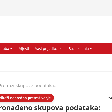
rikaži napredno pretraživanje
Po
ronađeno skupova podataka: