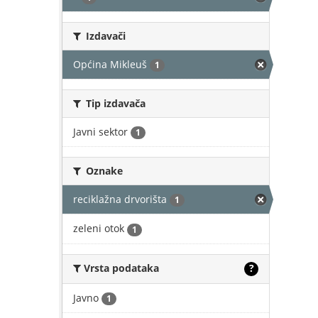
Izdavači
Općina Mikleuš
1
Tip izdavača
Javni sektor
1
Oznake
reciklažna drvorišta
1
zeleni otok
1
Vrsta podataka
?
Javno
1