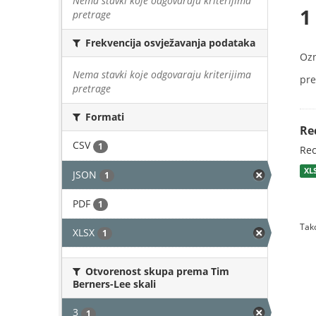
Nema stavki koje odgovaraju kriterijima
1
pretrage
Frekvencija osvježavanja podataka
Oz
Nema stavki koje odgovaraju kriterijima
pre
pretrage
Formati
Re
CSV
1
Rec
XL
JSON
1
PDF
1
Tako
XLSX
1
Otvorenost skupa prema Tim
Berners-Lee skali
3
1