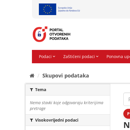
Preskoči
na
sadržaj
Skupovi podаtаkа
Tema
Nema stavki koje odgovaraju kriterijima
pretrage
P
Visokovrijedni podaci
N