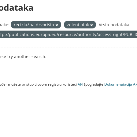
odataka
nake:
reciklažna drvorišta
zeleni otok
Vrsta podataka:
ttp://publications.europa.eu/resource/authority/access-right/PUBL
ase try another search.
đer možete pristupiti ovom registru koristeći
API
(pogledajte
Dokumenаtаcijа AP