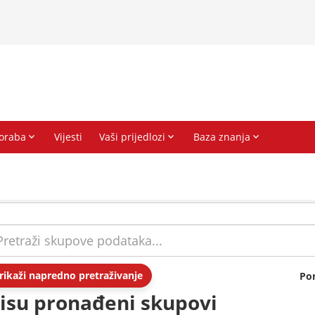
rikaži napredno pretraživanje
Po
isu pronađeni skupovi