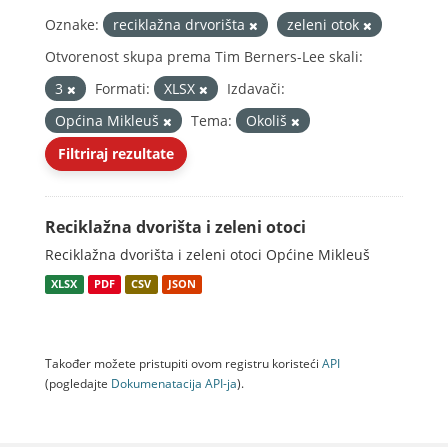
Oznake:
reciklažna drvorišta
zeleni otok
Otvorenost skupa prema Tim Berners-Lee skali:
3
Formati:
XLSX
Izdavači:
Općina Mikleuš
Tema:
Okoliš
Filtriraj rezultate
Reciklažna dvorišta i zeleni otoci
Reciklažna dvorišta i zeleni otoci Općine Mikleuš
XLSX
PDF
CSV
JSON
Također možete pristupiti ovom registru koristeći
API
(pogledajte
Dokumenаtаcijа API-jа
).