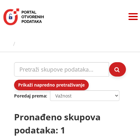
Preskoči
na
sadržaj
Skupovi podаtаkа
Prikaži napredno pretraživanje
Poredaj prema
Pronađeno skupova
podataka: 1