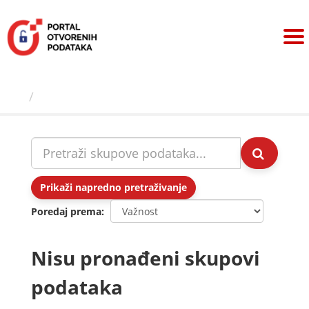
Preskoči
na
sadržaj
Skupovi podаtаkа
Prikaži napredno pretraživanje
Poredaj prema
Nisu pronađeni skupovi
podataka