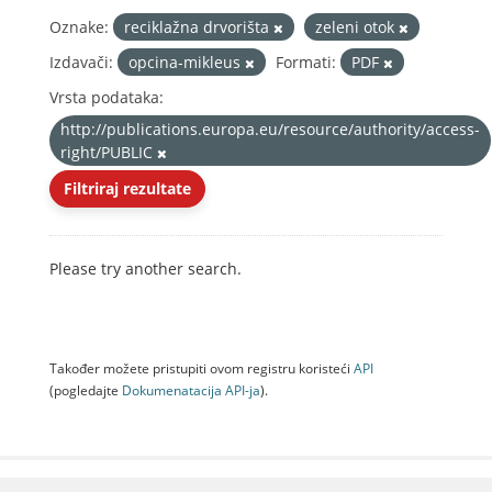
Oznake:
reciklažna drvorišta
zeleni otok
Izdavači:
opcina-mikleus
Formati:
PDF
Vrsta podataka:
http://publications.europa.eu/resource/authority/access-
right/PUBLIC
Filtriraj rezultate
Please try another search.
Također možete pristupiti ovom registru koristeći
API
(pogledajte
Dokumenаtаcijа API-jа
).