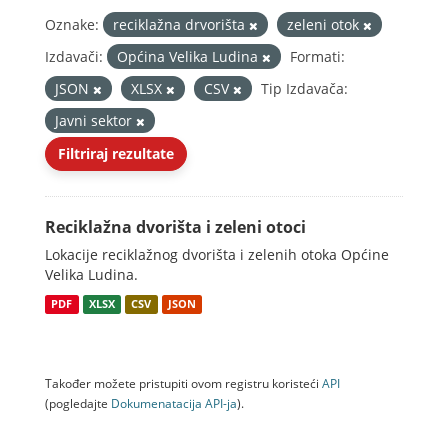
Oznake:
reciklažna drvorišta
zeleni otok
Izdavači:
Općina Velika Ludina
Formati:
JSON
XLSX
CSV
Tip Izdavača:
Javni sektor
Filtriraj rezultate
Reciklažna dvorišta i zeleni otoci
Lokacije reciklažnog dvorišta i zelenih otoka Općine
Velika Ludina.
PDF
XLSX
CSV
JSON
Također možete pristupiti ovom registru koristeći
API
(pogledajte
Dokumenаtаcijа API-jа
).