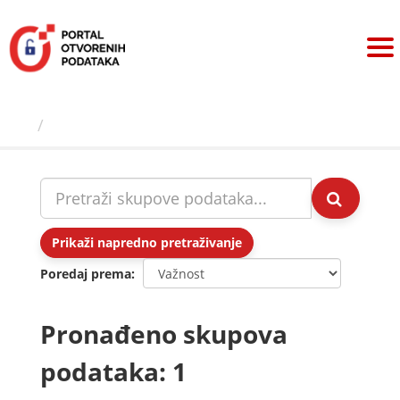
Preskoči
na
sadržaj
Skupovi podаtаkа
Prikaži napredno pretraživanje
Poredaj prema
Pronađeno skupova
podataka: 1