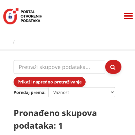
Preskoči
na
sadržaj
Skupovi podаtаkа
Prikaži napredno pretraživanje
Poredaj prema
Pronađeno skupova
podataka: 1