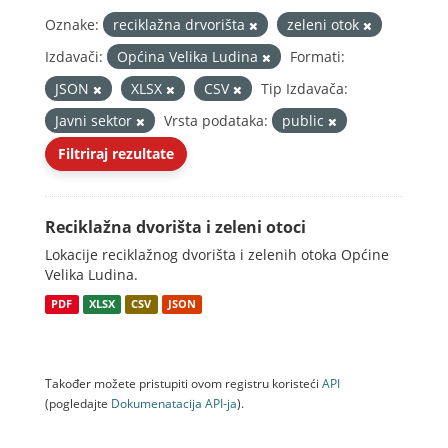
Oznake:
reciklažna drvorišta
zeleni otok
Izdavači:
Općina Velika Ludina
Formati:
JSON
XLSX
CSV
Tip Izdavača:
Javni sektor
Vrsta podataka:
public
Filtriraj rezultate
Reciklažna dvorišta i zeleni otoci
Lokacije reciklažnog dvorišta i zelenih otoka Općine
Velika Ludina.
PDF
XLSX
CSV
JSON
Također možete pristupiti ovom registru koristeći
API
(pogledajte
Dokumenаtаcijа API-jа
).