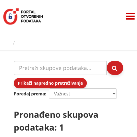
Preskoči
na
sadržaj
Skupovi podаtаkа
Prikaži napredno pretraživanje
Poredaj prema
Pronađeno skupova
podataka: 1