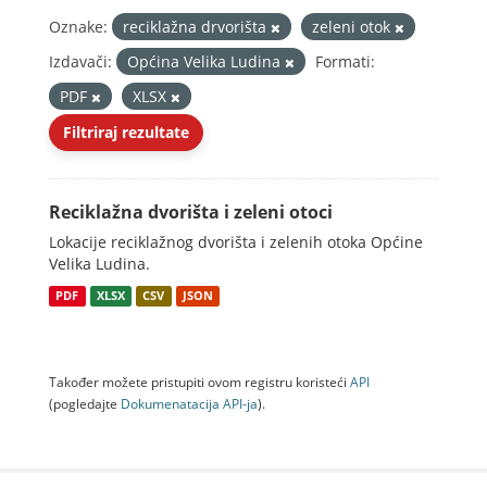
Oznake:
reciklažna drvorišta
zeleni otok
Izdavači:
Općina Velika Ludina
Formati:
PDF
XLSX
Filtriraj rezultate
Reciklažna dvorišta i zeleni otoci
Lokacije reciklažnog dvorišta i zelenih otoka Općine
Velika Ludina.
PDF
XLSX
CSV
JSON
Također možete pristupiti ovom registru koristeći
API
(pogledajte
Dokumenаtаcijа API-jа
).