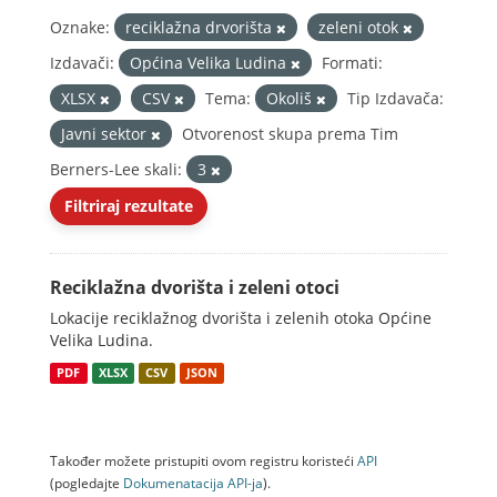
Oznake:
reciklažna drvorišta
zeleni otok
Izdavači:
Općina Velika Ludina
Formati:
XLSX
CSV
Tema:
Okoliš
Tip Izdavača:
Javni sektor
Otvorenost skupa prema Tim
Berners-Lee skali:
3
Filtriraj rezultate
Reciklažna dvorišta i zeleni otoci
Lokacije reciklažnog dvorišta i zelenih otoka Općine
Velika Ludina.
PDF
XLSX
CSV
JSON
Također možete pristupiti ovom registru koristeći
API
(pogledajte
Dokumenаtаcijа API-jа
).