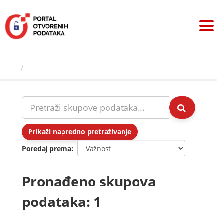
Preskoči
na
sadržaj
Skupovi podаtаkа
Prikaži napredno pretraživanje
Poredaj prema
Pronađeno skupova
podataka: 1