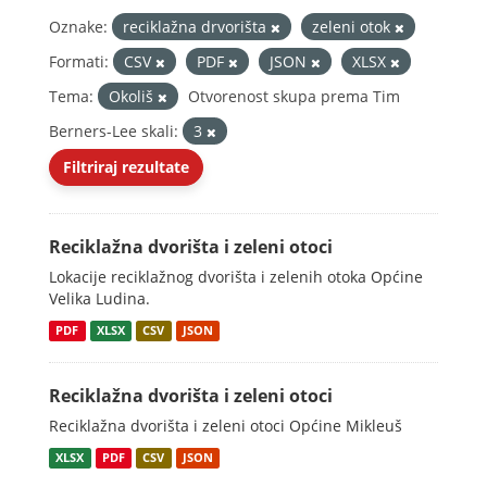
Oznake:
reciklažna drvorišta
zeleni otok
Formati:
CSV
PDF
JSON
XLSX
Tema:
Okoliš
Otvorenost skupa prema Tim
Berners-Lee skali:
3
Filtriraj rezultate
Reciklažna dvorišta i zeleni otoci
Lokacije reciklažnog dvorišta i zelenih otoka Općine
Velika Ludina.
PDF
XLSX
CSV
JSON
Reciklažna dvorišta i zeleni otoci
Reciklažna dvorišta i zeleni otoci Općine Mikleuš
XLSX
PDF
CSV
JSON