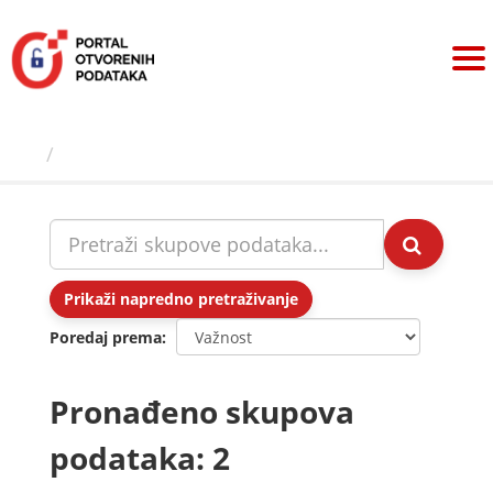
Preskoči
na
sadržaj
Skupovi podаtаkа
Prikaži napredno pretraživanje
Poredaj prema
Pronađeno skupova
podataka: 2