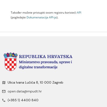
Također možete pristupiti ovom registru koristeći
API
(pogledajte
Dokumenаtаcijа API-jа
).