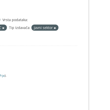
Vrsta podataka:
IC
Tip Izdavača:
Javni sektor
I-jа
).