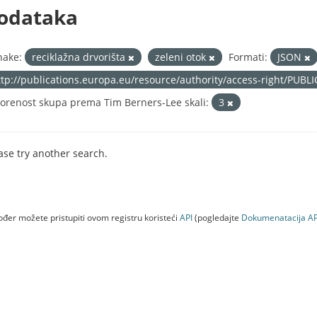
odataka
nake:
reciklažna drvorišta
zeleni otok
Formati:
JSON
ttp://publications.europa.eu/resource/authority/access-right/PUBL
orenost skupa prema Tim Berners-Lee skali:
3
ase try another search.
đer možete pristupiti ovom registru koristeći
API
(pogledajte
Dokumenаtаcijа AP