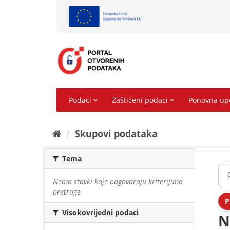
Preskoči
na
sadržaj
Skupovi podаtаkа
Tema
Nema stavki koje odgovaraju kriterijima
pretrage
P
Visokovrijedni podaci
N