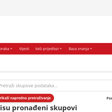
rikaži napredno pretraživanje
Po
isu pronađeni skupovi