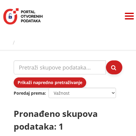
Preskoči
na
sadržaj
Skupovi podаtаkа
Prikaži napredno pretraživanje
Poredaj prema
Pronađeno skupova
podataka: 1