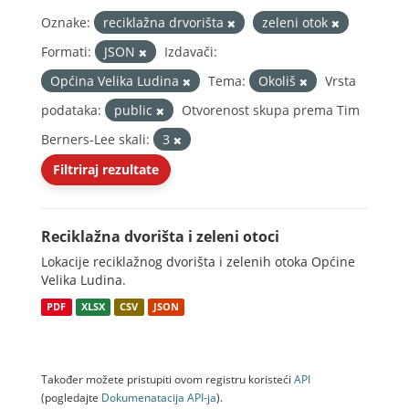
Oznake:
reciklažna drvorišta
zeleni otok
Formati:
JSON
Izdavači:
Općina Velika Ludina
Tema:
Okoliš
Vrsta
podataka:
public
Otvorenost skupa prema Tim
Berners-Lee skali:
3
Filtriraj rezultate
Reciklažna dvorišta i zeleni otoci
Lokacije reciklažnog dvorišta i zelenih otoka Općine
Velika Ludina.
PDF
XLSX
CSV
JSON
Također možete pristupiti ovom registru koristeći
API
(pogledajte
Dokumenаtаcijа API-jа
).