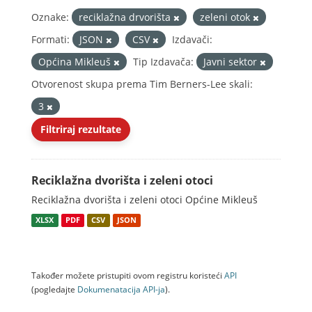
Oznake:
reciklažna drvorišta
zeleni otok
Formati:
JSON
CSV
Izdavači:
Općina Mikleuš
Tip Izdavača:
Javni sektor
Otvorenost skupa prema Tim Berners-Lee skali:
3
Filtriraj rezultate
Reciklažna dvorišta i zeleni otoci
Reciklažna dvorišta i zeleni otoci Općine Mikleuš
XLSX
PDF
CSV
JSON
Također možete pristupiti ovom registru koristeći
API
(pogledajte
Dokumenаtаcijа API-jа
).