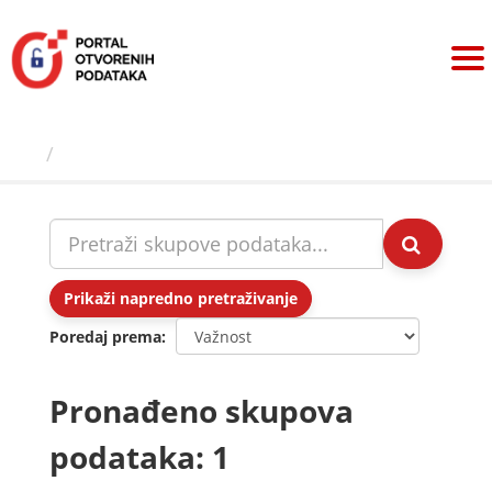
Preskoči
na
sadržaj
Skupovi podаtаkа
Prikaži napredno pretraživanje
Poredaj prema
Pronađeno skupova
podataka: 1