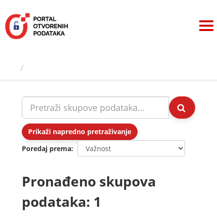
Preskoči
na
sadržaj
Skupovi podаtаkа
Prikaži napredno pretraživanje
Poredaj prema
Pronađeno skupova
podataka: 1