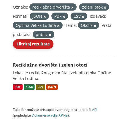
Oznake:
reciklažna drvorišta
zeleni otok
Formati:
JSON
PDF
CSV
Izdavači:
Općina Velika Ludina
Tema:
Okoliš
Vrsta
podataka:
public
Filtriraj rezultate
Reciklažna dvorišta i zeleni otoci
Lokacije reciklažnog dvorišta i zelenih otoka Općine
Velika Ludina.
PDF
XLSX
CSV
JSON
Također možete pristupiti ovom registru koristeći
API
(pogledajte
Dokumenаtаcijа API-jа
).