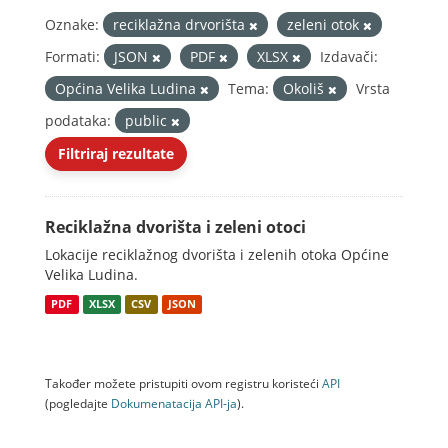
Oznake:
reciklažna drvorišta
zeleni otok
Formati:
JSON
PDF
XLSX
Izdavači:
Općina Velika Ludina
Tema:
Okoliš
Vrsta
podataka:
public
Filtriraj rezultate
Reciklažna dvorišta i zeleni otoci
Lokacije reciklažnog dvorišta i zelenih otoka Općine
Velika Ludina.
PDF
XLSX
CSV
JSON
Također možete pristupiti ovom registru koristeći
API
(pogledajte
Dokumenаtаcijа API-jа
).