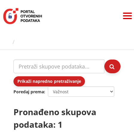
Preskoči
na
sadržaj
Skupovi podаtаkа
Prikaži napredno pretraživanje
Poredaj prema
Pronađeno skupova
podataka: 1