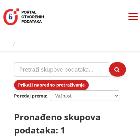
Preskoči
na
sadržaj
Skupovi podаtаkа
Prikaži napredno pretraživanje
Poredaj prema
Pronađeno skupova
podataka: 1