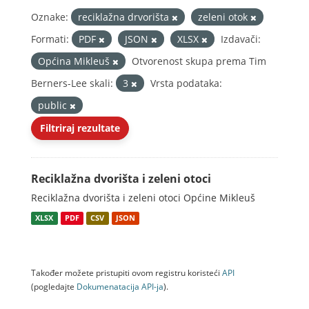
Oznake:
reciklažna drvorišta
zeleni otok
Formati:
PDF
JSON
XLSX
Izdavači:
Općina Mikleuš
Otvorenost skupa prema Tim
Berners-Lee skali:
3
Vrsta podataka:
public
Filtriraj rezultate
Reciklažna dvorišta i zeleni otoci
Reciklažna dvorišta i zeleni otoci Općine Mikleuš
XLSX
PDF
CSV
JSON
Također možete pristupiti ovom registru koristeći
API
(pogledajte
Dokumenаtаcijа API-jа
).