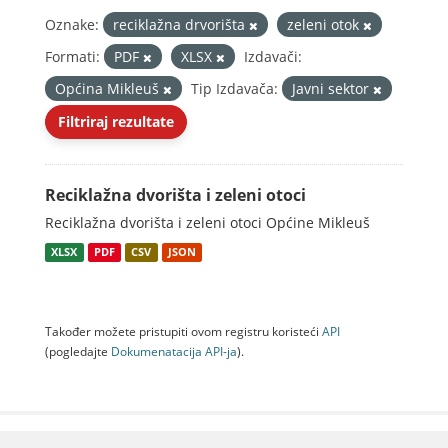
Oznake:
reciklažna drvorišta
zeleni otok
Formati:
PDF
XLSX
Izdavači:
Općina Mikleuš
Tip Izdavača:
Javni sektor
Filtriraj rezultate
Reciklažna dvorišta i zeleni otoci
Reciklažna dvorišta i zeleni otoci Općine Mikleuš
XLSX
PDF
CSV
JSON
Također možete pristupiti ovom registru koristeći
API
(pogledajte
Dokumenаtаcijа API-jа
).