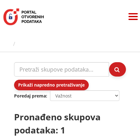
Preskoči
na
sadržaj
Skupovi podаtаkа
Prikaži napredno pretraživanje
Poredaj prema
Pronađeno skupova
podataka: 1