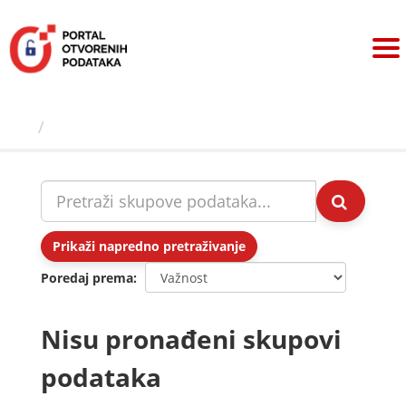
Preskoči
na
sadržaj
Skupovi podаtаkа
Prikaži napredno pretraživanje
Poredaj prema
Nisu pronađeni skupovi
podataka