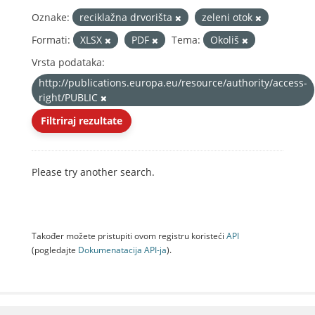
Oznake:
reciklažna drvorišta
zeleni otok
Formati:
XLSX
PDF
Tema:
Okoliš
Vrsta podataka:
http://publications.europa.eu/resource/authority/access-
right/PUBLIC
Filtriraj rezultate
Please try another search.
Također možete pristupiti ovom registru koristeći
API
(pogledajte
Dokumenаtаcijа API-jа
).