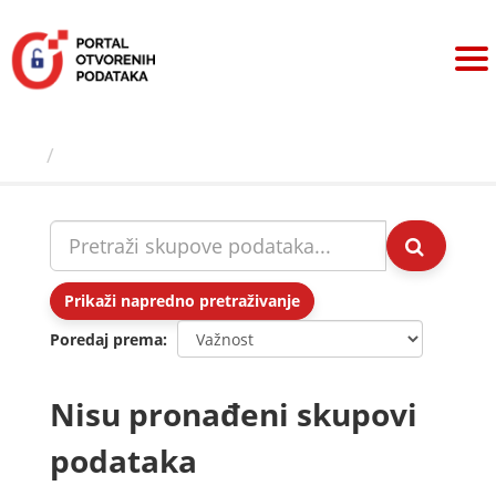
Preskoči
na
sadržaj
Skupovi podаtаkа
Prikaži napredno pretraživanje
Poredaj prema
Nisu pronađeni skupovi
podataka