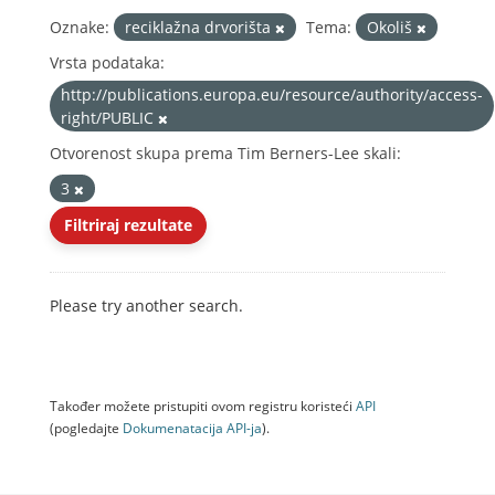
Oznake:
reciklažna drvorišta
Tema:
Okoliš
Vrsta podataka:
http://publications.europa.eu/resource/authority/access-
right/PUBLIC
Otvorenost skupa prema Tim Berners-Lee skali:
3
Filtriraj rezultate
Please try another search.
Također možete pristupiti ovom registru koristeći
API
(pogledajte
Dokumenаtаcijа API-jа
).