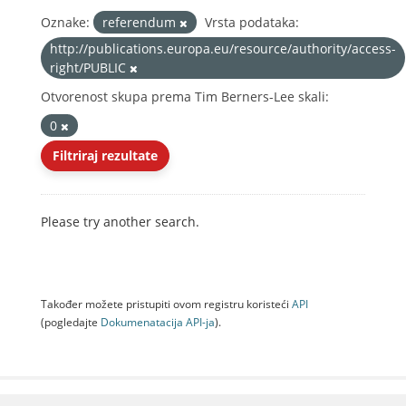
Oznake:
referendum
Vrsta podataka:
http://publications.europa.eu/resource/authority/access-
right/PUBLIC
Otvorenost skupa prema Tim Berners-Lee skali:
0
Filtriraj rezultate
Please try another search.
Također možete pristupiti ovom registru koristeći
API
(pogledajte
Dokumenаtаcijа API-jа
).