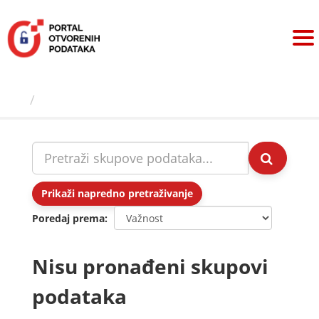
Preskoči
na
sadržaj
Skupovi podаtаkа
Prikaži napredno pretraživanje
Poredaj prema
Nisu pronađeni skupovi
podataka