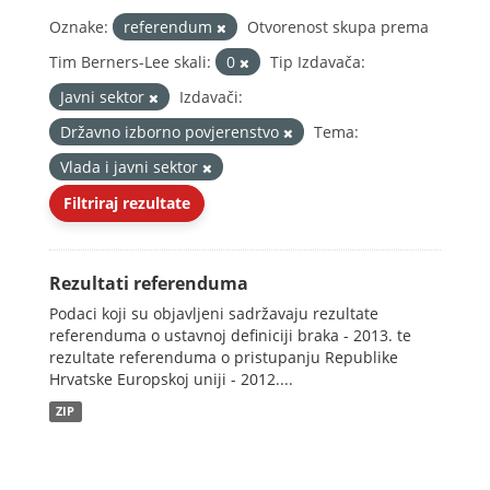
Oznake:
referendum
Otvorenost skupa prema
Tim Berners-Lee skali:
0
Tip Izdavača:
Javni sektor
Izdavači:
Državno izborno povjerenstvo
Tema:
Vlada i javni sektor
Filtriraj rezultate
Rezultati referenduma
Podaci koji su objavljeni sadržavaju rezultate
referenduma o ustavnoj definiciji braka - 2013. te
rezultate referenduma o pristupanju Republike
Hrvatske Europskoj uniji - 2012....
ZIP