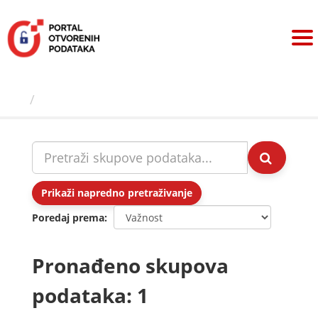
Preskoči
na
sadržaj
Skupovi podаtаkа
Prikaži napredno pretraživanje
Poredaj prema
Pronađeno skupova
podataka: 1