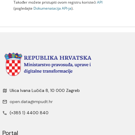
Također možete pristupiti ovom registru koristeći
API
(pogledajte
Dokumenаtаcijа API-jа
).