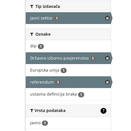
Tip izdavača
Javni sektor
1
Oznake
dip
1
Državno izborno povjerenstvo
1
Europska unija
1
referendum
1
ustavna definicija braka
1
Vrsta podataka
?
Javno
1