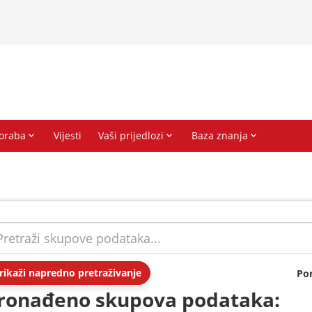
rikaži napredno pretraživanje
Po
ronađeno skupova podataka: