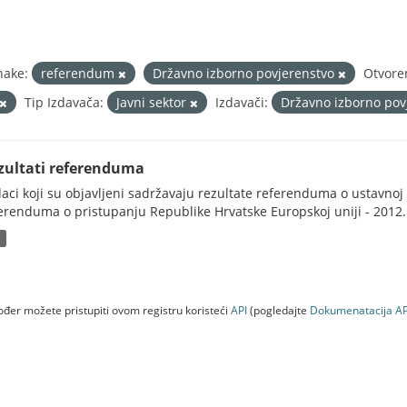
nake:
referendum
Državno izborno povjerenstvo
Otvore
Tip Izdavača:
Javni sektor
Izdavači:
Državno izborno pov
zultati referenduma
aci koji su objavljeni sadržavaju rezultate referenduma o ustavnoj d
erenduma o pristupanju Republike Hrvatske Europskoj uniji - 2012..
P
đer možete pristupiti ovom registru koristeći
API
(pogledajte
Dokumenаtаcijа AP