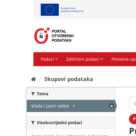
Preskoči
na
sadržaj
Skupovi podаtаkа
Tema
Vlada i javni sektor
1
P
Visokovrijedni podaci
P