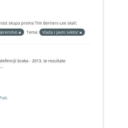
nost skupa prema Tim Berners-Lee skali:
jerenstvo
Tema:
Vlada i javni sektor
efiniciji braka - 2013. te rezultate
..
I-jа
).