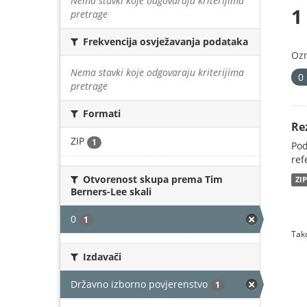
Nema stavki koje odgovaraju kriterijima
1
pretrage
Frekvencija osvježavanja podataka
Oz
Nema stavki koje odgovaraju kriterijima
0
pretrage
Formati
Re
ZIP
1
Pod
ref
Otvorenost skupa prema Tim
ZI
Berners-Lee skali
0
1
Tako
Izdavači
Državno izborno povjerenstvo
1