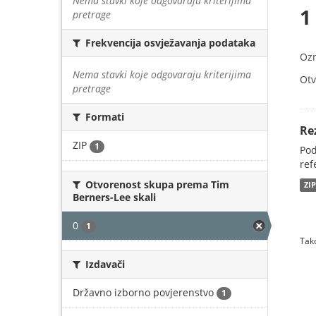
Nema stavki koje odgovaraju kriterijima
1
pretrage
Frekvencija osvježavanja podataka
Oz
Nema stavki koje odgovaraju kriterijima
Otv
pretrage
Formati
Re
ZIP
1
Pod
ref
Otvorenost skupa prema Tim
ZI
Berners-Lee skali
0
1
Tako
Izdavači
Državno izborno povjerenstvo
1