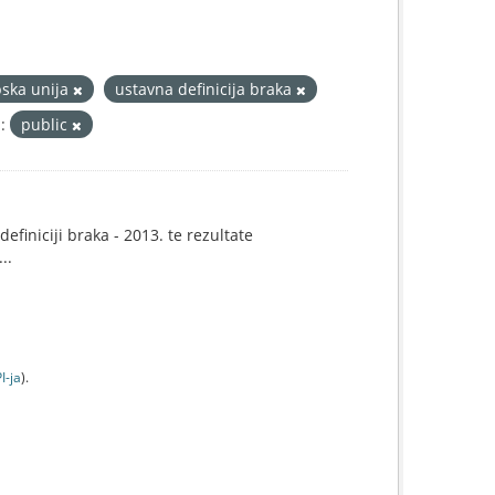
ska unija
ustavna definicija braka
:
public
efiniciji braka - 2013. te rezultate
..
I-jа
).