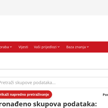
rikaži napredno pretraživanje
Po
ronađeno skupova podataka: