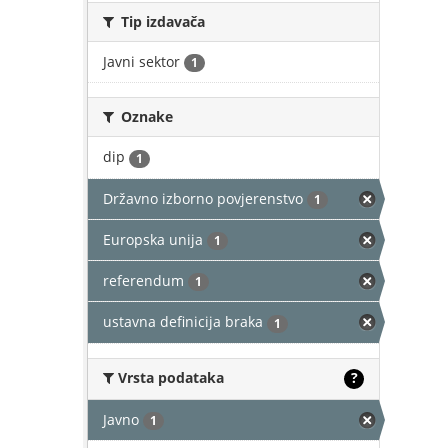
Tip izdavača
Javni sektor
1
Oznake
dip
1
Državno izborno povjerenstvo
1
Europska unija
1
referendum
1
ustavna definicija braka
1
Vrsta podataka
?
Javno
1