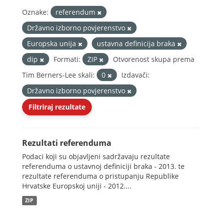
Oznake:
referendum
Državno izborno povjerenstvo
Europska unija
ustavna definicija braka
dip
Formati:
ZIP
Otvorenost skupa prema
Tim Berners-Lee skali:
0
Izdavači:
Državno izborno povjerenstvo
Filtriraj rezultate
Rezultati referenduma
Podaci koji su objavljeni sadržavaju rezultate
referenduma o ustavnoj definiciji braka - 2013. te
rezultate referenduma o pristupanju Republike
Hrvatske Europskoj uniji - 2012....
ZIP