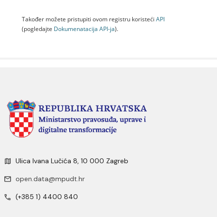
Također možete pristupiti ovom registru koristeći
API
(pogledajte
Dokumenаtаcijа API-jа
).