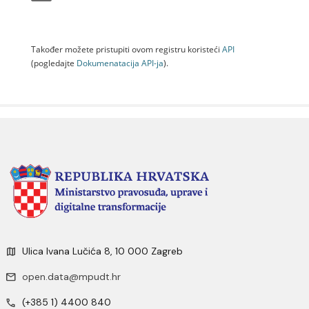
Također možete pristupiti ovom registru koristeći
API
(pogledajte
Dokumenаtаcijа API-jа
).