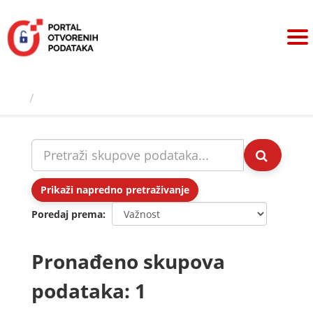
Preskoči
na
sadržaj
Skupovi podаtаkа
Prikaži napredno pretraživanje
Poredaj prema
Pronađeno skupova
podataka: 1