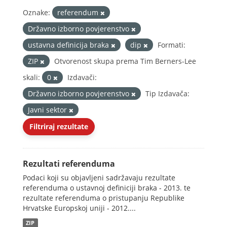
Oznake:
referendum
Državno izborno povjerenstvo
ustavna definicija braka
dip
Formati:
ZIP
Otvorenost skupa prema Tim Berners-Lee
skali:
0
Izdavači:
Državno izborno povjerenstvo
Tip Izdavača:
Javni sektor
Filtriraj rezultate
Rezultati referenduma
Podaci koji su objavljeni sadržavaju rezultate
referenduma o ustavnoj definiciji braka - 2013. te
rezultate referenduma o pristupanju Republike
Hrvatske Europskoj uniji - 2012....
ZIP