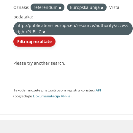
Oznake:
referendum
Europska unija
Vrsta
podataka:
http://publications.europa.eu/resource/authority/access-
right/PUBLIC
Filtriraj rezultate
Please try another search.
Također možete pristupiti ovom registru koristeći
API
(pogledajte
Dokumenаtаcijа API-jа
).