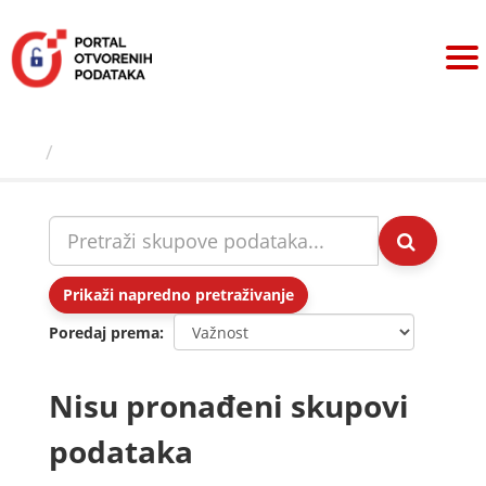
Preskoči
na
sadržaj
Skupovi podаtаkа
Prikaži napredno pretraživanje
Poredaj prema
Nisu pronađeni skupovi
podataka