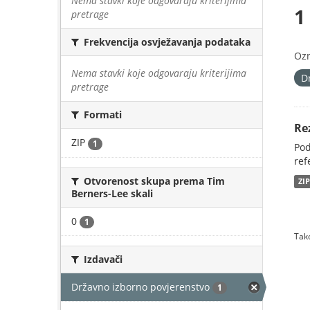
Nema stavki koje odgovaraju kriterijima
1
pretrage
Frekvencija osvježavanja podataka
Oz
Nema stavki koje odgovaraju kriterijima
D
pretrage
Formati
Re
ZIP
1
Pod
ref
Otvorenost skupa prema Tim
ZI
Berners-Lee skali
0
1
Tako
Izdavači
Državno izborno povjerenstvo
1