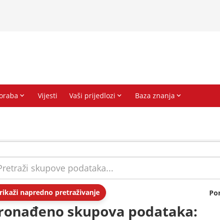
rikaži napredno pretraživanje
Po
ronađeno skupova podataka: