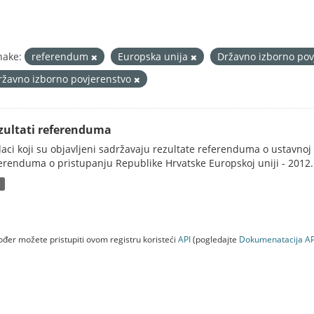
nake:
referendum
Europska unija
Državno izborno po
ržavno izborno povjerenstvo
zultati referenduma
aci koji su objavljeni sadržavaju rezultate referenduma o ustavnoj d
erenduma o pristupanju Republike Hrvatske Europskoj uniji - 2012..
P
đer možete pristupiti ovom registru koristeći
API
(pogledajte
Dokumenаtаcijа AP