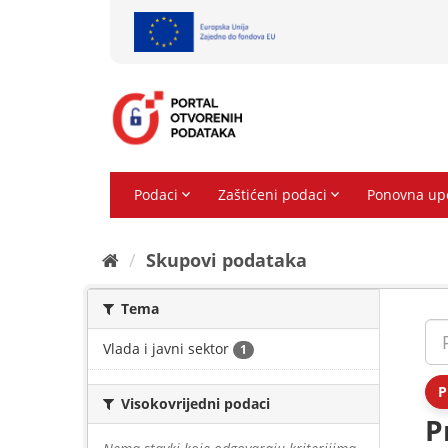
Preskoči
na
sadržaj
Skupovi podаtаkа
Tema
Vlada i javni sektor
1
P
Visokovrijedni podaci
P