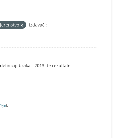
vjerenstvo
Izdavači:
efiniciji braka - 2013. te rezultate
..
I-jа
).