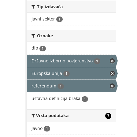
Tip izdavača
Javni sektor
1
Oznake
dip
1
Državno izborno povjerenstvo
1
Europska unija
1
referendum
1
ustavna definicija braka
1
Vrsta podataka
?
Javno
1