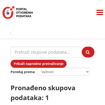
Preskoči
na
sadržaj
Skupovi podаtаkа
Prikaži napredno pretraživanje
Poredaj prema
Pronađeno skupova
podataka: 1