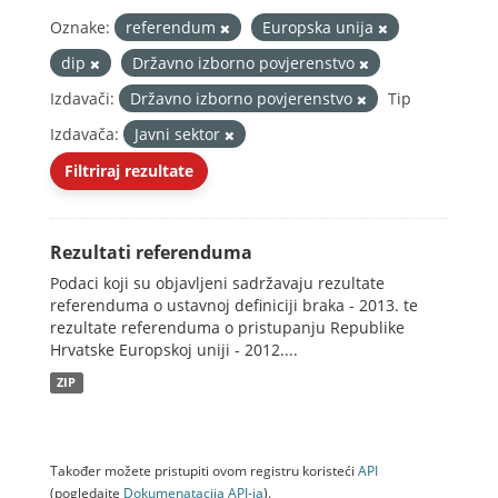
Oznake:
referendum
Europska unija
dip
Državno izborno povjerenstvo
Izdavači:
Državno izborno povjerenstvo
Tip
Izdavača:
Javni sektor
Filtriraj rezultate
Rezultati referenduma
Podaci koji su objavljeni sadržavaju rezultate
referenduma o ustavnoj definiciji braka - 2013. te
rezultate referenduma o pristupanju Republike
Hrvatske Europskoj uniji - 2012....
ZIP
Također možete pristupiti ovom registru koristeći
API
(pogledajte
Dokumenаtаcijа API-jа
).