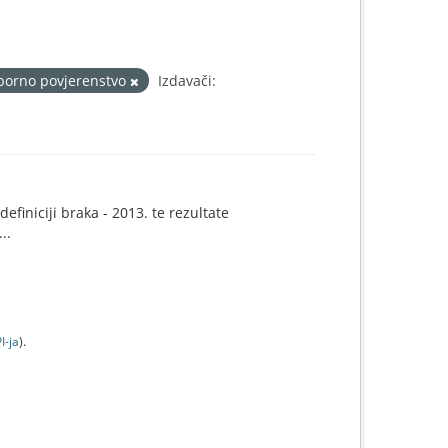
borno povjerenstvo
Izdavači:
efiniciji braka - 2013. te rezultate
..
I-jа
).