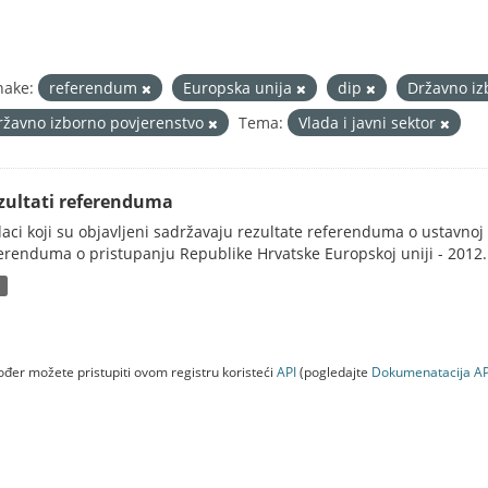
nake:
referendum
Europska unija
dip
Državno iz
ržavno izborno povjerenstvo
Tema:
Vlada i javni sektor
zultati referenduma
aci koji su objavljeni sadržavaju rezultate referenduma o ustavnoj d
erenduma o pristupanju Republike Hrvatske Europskoj uniji - 2012..
P
đer možete pristupiti ovom registru koristeći
API
(pogledajte
Dokumenаtаcijа AP