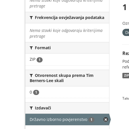
Nema stavki koje odgovaraju kriterijima
1
pretrage
Frekvencija osvježavanja podataka
Oz
Nema stavki koje odgovaraju kriterijima
D
pretrage
Formati
Re
ZIP
1
Pod
ref
Otvorenost skupa prema Tim
ZI
Berners-Lee skali
0
1
Tako
Izdavači
Državno izborno povjerenstvo
1