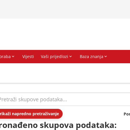
rikaži napredno pretraživanje
Po
ronađeno skupova podataka: