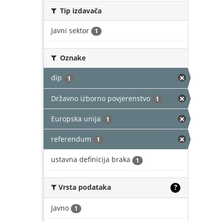
Tip izdavača
Javni sektor
1
Oznake
dip
1
Državno izborno povjerenstvo
1
Europska unija
1
referendum
1
ustavna definicija braka
1
Vrsta podataka
?
Javno
1