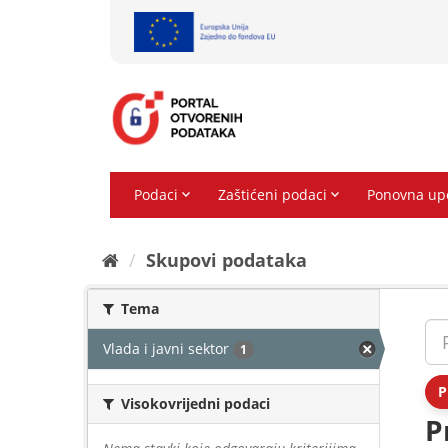
Preskoči
na
sadržaj
Skupovi podаtаkа
Tema
Vlada i javni sektor
1
P
Visokovrijedni podaci
P