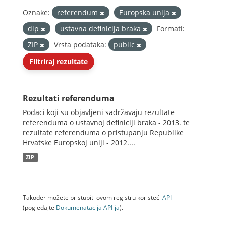
Oznake:
referendum
Europska unija
dip
ustavna definicija braka
Formati:
ZIP
Vrsta podataka:
public
Filtriraj rezultate
Rezultati referenduma
Podaci koji su objavljeni sadržavaju rezultate
referenduma o ustavnoj definiciji braka - 2013. te
rezultate referenduma o pristupanju Republike
Hrvatske Europskoj uniji - 2012....
ZIP
Također možete pristupiti ovom registru koristeći
API
(pogledajte
Dokumenаtаcijа API-jа
).