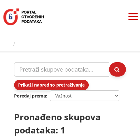
Preskoči
na
sadržaj
Skupovi podаtаkа
Prikaži napredno pretraživanje
Poredaj prema
Pronađeno skupova
podataka: 1