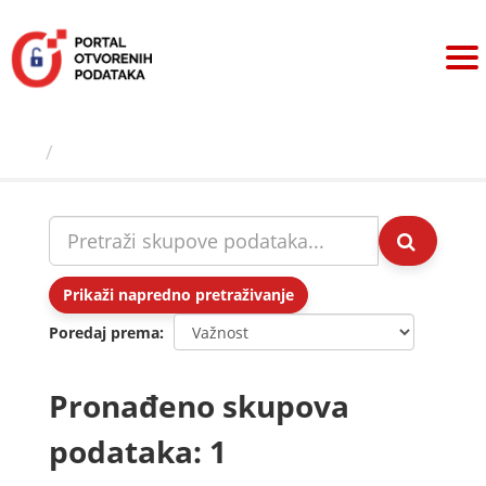
Preskoči
na
sadržaj
Skupovi podаtаkа
Prikaži napredno pretraživanje
Poredaj prema
Pronađeno skupova
podataka: 1