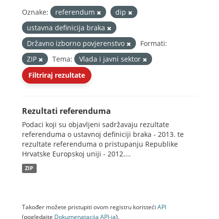
Oznake:
referendum
dip
ustavna definicija braka
Državno izborno povjerenstvo
Formati:
ZIP
Tema:
Vlada i javni sektor
Filtriraj rezultate
Rezultati referenduma
Podaci koji su objavljeni sadržavaju rezultate
referenduma o ustavnoj definiciji braka - 2013. te
rezultate referenduma o pristupanju Republike
Hrvatske Europskoj uniji - 2012....
ZIP
Također možete pristupiti ovom registru koristeći
API
(pogledajte
Dokumenаtаcijа API-jа
).