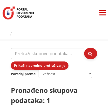
Preskoči
na
sadržaj
Skupovi podаtаkа
Prikaži napredno pretraživanje
Poredaj prema
Pronađeno skupova
podataka: 1