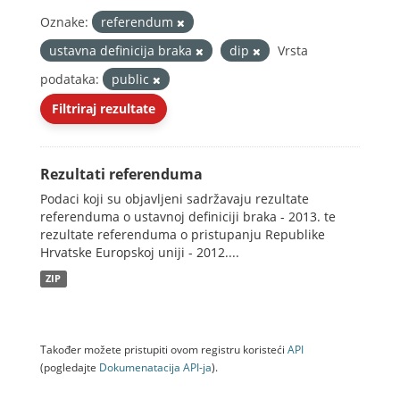
Oznake:
referendum
ustavna definicija braka
dip
Vrsta
podataka:
public
Filtriraj rezultate
Rezultati referenduma
Podaci koji su objavljeni sadržavaju rezultate
referenduma o ustavnoj definiciji braka - 2013. te
rezultate referenduma o pristupanju Republike
Hrvatske Europskoj uniji - 2012....
ZIP
Također možete pristupiti ovom registru koristeći
API
(pogledajte
Dokumenаtаcijа API-jа
).