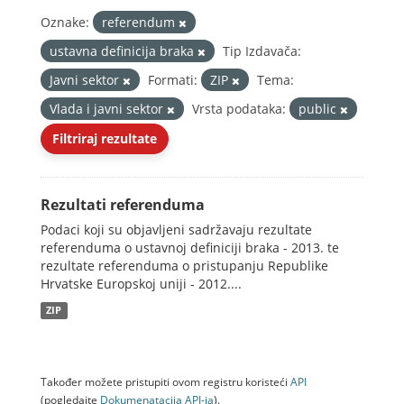
Oznake:
referendum
ustavna definicija braka
Tip Izdavača:
Javni sektor
Formati:
ZIP
Tema:
Vlada i javni sektor
Vrsta podataka:
public
Filtriraj rezultate
Rezultati referenduma
Podaci koji su objavljeni sadržavaju rezultate
referenduma o ustavnoj definiciji braka - 2013. te
rezultate referenduma o pristupanju Republike
Hrvatske Europskoj uniji - 2012....
ZIP
Također možete pristupiti ovom registru koristeći
API
(pogledajte
Dokumenаtаcijа API-jа
).