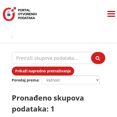
Preskoči
na
sadržaj
Skupovi podаtаkа
Prikaži napredno pretraživanje
Poredaj prema
Pronađeno skupova
podataka: 1