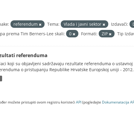
nake:
referendum
Tema:
Vlada i javni sektor
Izdavači:
pa prema Tim Berners-Lee skali:
0
Formati:
ZIP
Tip Izda
zultati referenduma
aci koji su objavljeni sadržavaju rezultate referenduma o ustavnoj d
erenduma o pristupanju Republike Hrvatske Europskoj uniji - 2012..
P
đer možete pristupiti ovom registru koristeći
API
(pogledajte
Dokumenаtаcijа AP