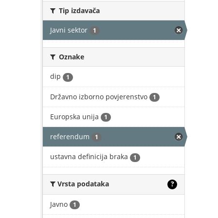
Tip izdavača
Javni sektor
1
Oznake
dip
1
Državno izborno povjerenstvo
1
Europska unija
1
referendum
1
ustavna definicija braka
1
Vrsta podataka
?
Javno
1