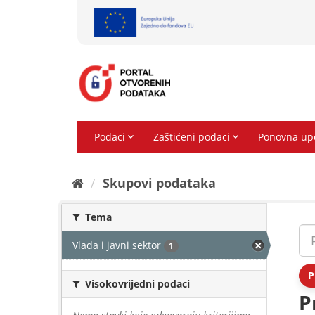
Preskoči
na
sadržaj
Skupovi podаtаkа
Tema
Vlada i javni sektor
1
P
Visokovrijedni podaci
P