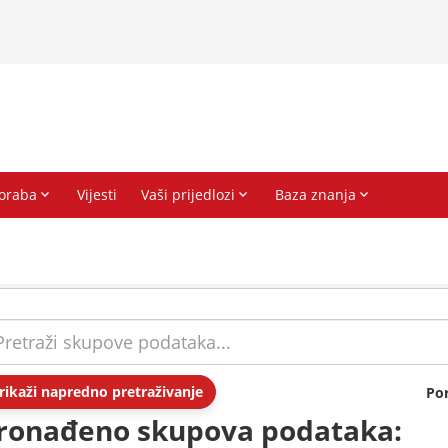
rikaži napredno pretraživanje
Po
ronađeno skupova podataka: