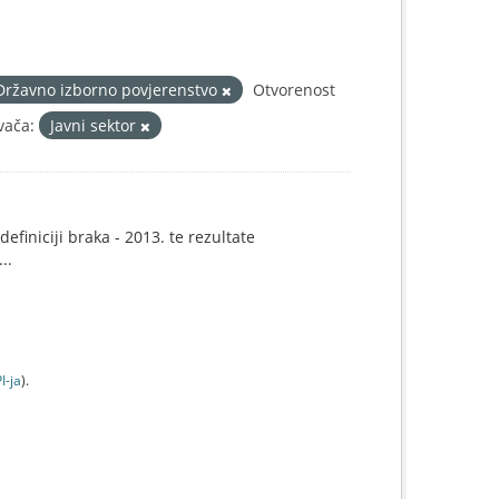
Državno izborno povjerenstvo
Otvorenost
vača:
Javni sektor
efiniciji braka - 2013. te rezultate
..
I-jа
).