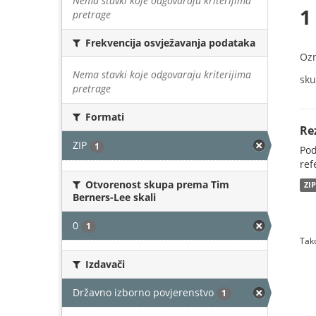
Nema stavki koje odgovaraju kriterijima
1
pretrage
Frekvencija osvježavanja podataka
Oz
Nema stavki koje odgovaraju kriterijima
sku
pretrage
Formati
Re
ZIP
1
Pod
ref
Otvorenost skupa prema Tim
ZI
Berners-Lee skali
0
1
Tako
Izdavači
Državno izborno povjerenstvo
1