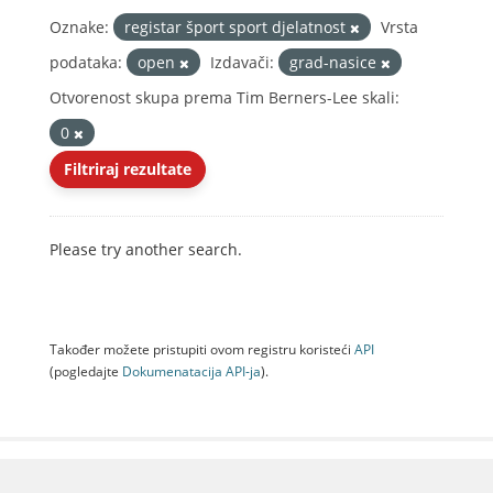
Oznake:
registar šport sport djelatnost
Vrsta
podataka:
open
Izdavači:
grad-nasice
Otvorenost skupa prema Tim Berners-Lee skali:
0
Filtriraj rezultate
Please try another search.
Također možete pristupiti ovom registru koristeći
API
(pogledajte
Dokumenаtаcijа API-jа
).