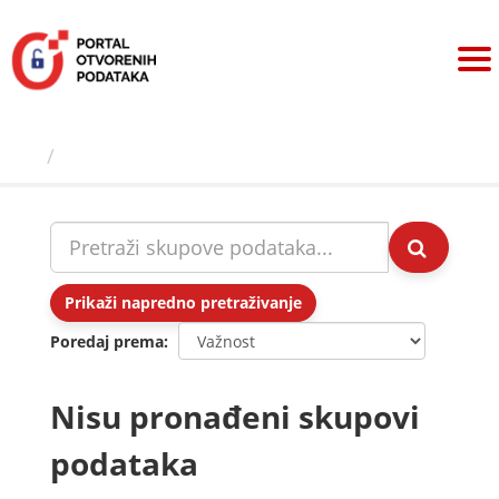
Preskoči
na
sadržaj
Skupovi podаtаkа
Prikaži napredno pretraživanje
Poredaj prema
Nisu pronađeni skupovi
podataka