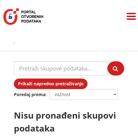
Preskoči
na
sadržaj
Skupovi podаtаkа
Prikaži napredno pretraživanje
Poredaj prema
Nisu pronađeni skupovi
podataka