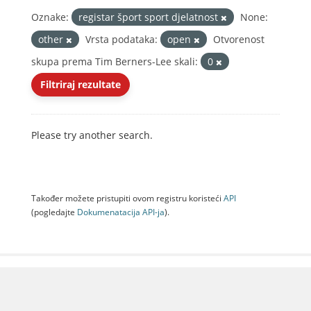
Oznake:
registar šport sport djelatnost
None:
other
Vrsta podataka:
open
Otvorenost
skupa prema Tim Berners-Lee skali:
0
Filtriraj rezultate
Please try another search.
Također možete pristupiti ovom registru koristeći
API
(pogledajte
Dokumenаtаcijа API-jа
).