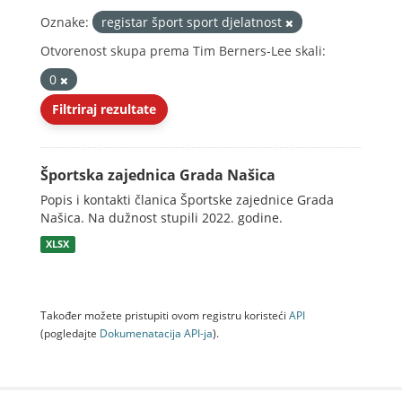
Oznake:
registar šport sport djelatnost
Otvorenost skupa prema Tim Berners-Lee skali:
0
Filtriraj rezultate
Športska zajednica Grada Našica
Popis i kontakti članica Športske zajednice Grada
Našica. Na dužnost stupili 2022. godine.
XLSX
Također možete pristupiti ovom registru koristeći
API
(pogledajte
Dokumenаtаcijа API-jа
).