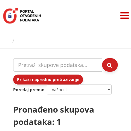
Preskoči
na
sadržaj
Skupovi podаtаkа
Prikaži napredno pretraživanje
Poredaj prema
Pronađeno skupova
podataka: 1