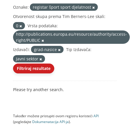
Oznake:
registar šport sport djelatnost
Otvorenost skupa prema Tim Berners-Lee skali:
0
Vrsta podataka:
http://publications.europa.eu/resource/authority/access-
right/PUBLIC
Izdavači:
grad-nasice
Tip Izdavača:
Javni sektor
Filtriraj rezultate
Please try another search.
Također možete pristupiti ovom registru koristeći
API
(pogledajte
Dokumenаtаcijа API-jа
).