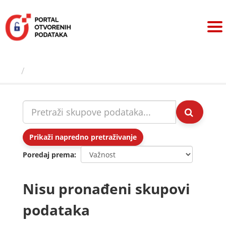
Preskoči
na
sadržaj
Skupovi podаtаkа
Prikaži napredno pretraživanje
Poredaj prema
Nisu pronađeni skupovi
podataka