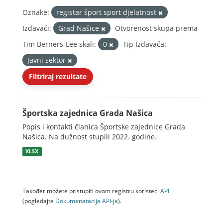
Oznake:
registar šport sport djelatnost
Izdavači:
Grad Našice
Otvorenost skupa prema
Tim Berners-Lee skali:
0
Tip Izdavača:
Javni sektor
Filtriraj rezultate
Športska zajednica Grada Našica
Popis i kontakti članica Športske zajednice Grada
Našica. Na dužnost stupili 2022. godine.
XLSX
Također možete pristupiti ovom registru koristeći
API
(pogledajte
Dokumenаtаcijа API-jа
).