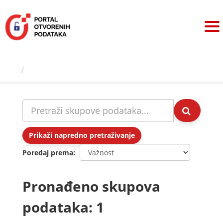
Preskoči
na
sadržaj
Skupovi podаtаkа
Prikaži napredno pretraživanje
Poredaj prema
Pronađeno skupova
podataka: 1