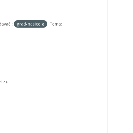
davači:
grad-nasice
Tema:
I-jа
).