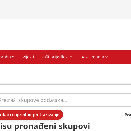
rikaži napredno pretraživanje
Po
isu pronađeni skupovi