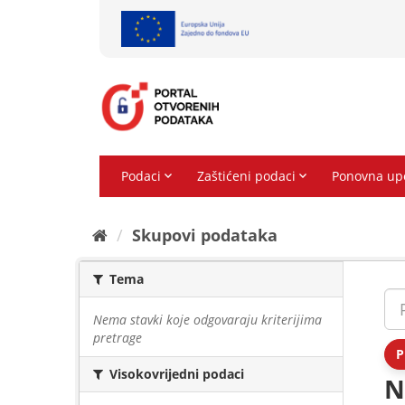
Preskoči
na
sadržaj
Skupovi podаtаkа
Tema
Nema stavki koje odgovaraju kriterijima
pretrage
P
Visokovrijedni podaci
N