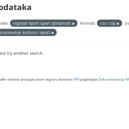
odataka
nake:
registar šport sport djelatnost
Formati:
csv / zip
Iz
brazovanje, kultura i sport
ase try another search.
đer možete pristupiti ovom registru koristeći
API
(pogledajte
Dokumenаtаcijа AP