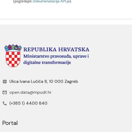
(pogledajte
Dokumenаtаcijа API-jа
).