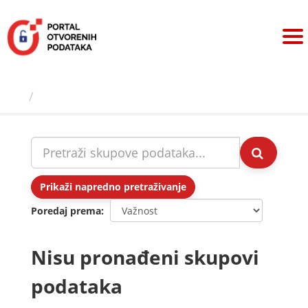
Preskoči
na
sadržaj
Skupovi podаtаkа
Prikaži napredno pretraživanje
Poredaj prema
Nisu pronađeni skupovi
podataka