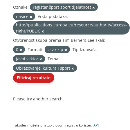
Oznake:
registar šport sport djelatnost
našice
Vrsta podataka:
http://publications.europa.eu/resource/authority/access-
right/PUBLIC
Otvorenost skupa prema Tim Berners-Lee skali:
0
Formati:
csv / zip
Tip Izdavača:
Javni sektor
Tema:
Obrazovanje, kultura i sport
Filtriraj rezultate
Please try another search.
Također možete pristupiti ovom registru koristeći
API