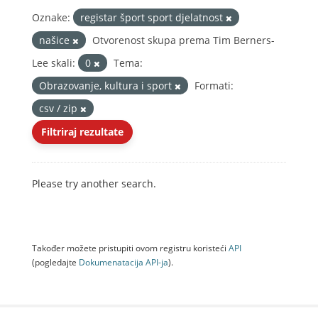
Oznake:
registar šport sport djelatnost
našice
Otvorenost skupa prema Tim Berners-
Lee skali:
0
Tema:
Obrazovanje, kultura i sport
Formati:
csv / zip
Filtriraj rezultate
Please try another search.
Također možete pristupiti ovom registru koristeći
API
(pogledajte
Dokumenаtаcijа API-jа
).