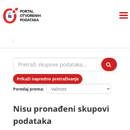
Preskoči
na
sadržaj
Skupovi podаtаkа
Prikaži napredno pretraživanje
Poredaj prema
Nisu pronađeni skupovi
podataka