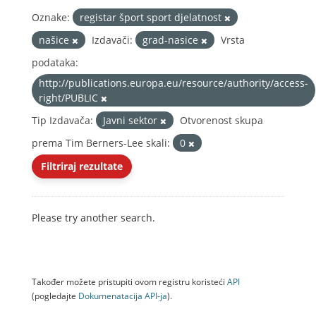
Oznake:
registar šport sport djelatnost
našice
Izdavači:
grad-nasice
Vrsta
podataka:
http://publications.europa.eu/resource/authority/access-
right/PUBLIC
Tip Izdavača:
Javni sektor
Otvorenost skupa
prema Tim Berners-Lee skali:
0
Filtriraj rezultate
Please try another search.
Također možete pristupiti ovom registru koristeći
API
(pogledajte
Dokumenаtаcijа API-jа
).