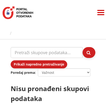
Preskoči
na
sadržaj
Skupovi podаtаkа
Prikaži napredno pretraživanje
Poredaj prema
Nisu pronađeni skupovi
podataka