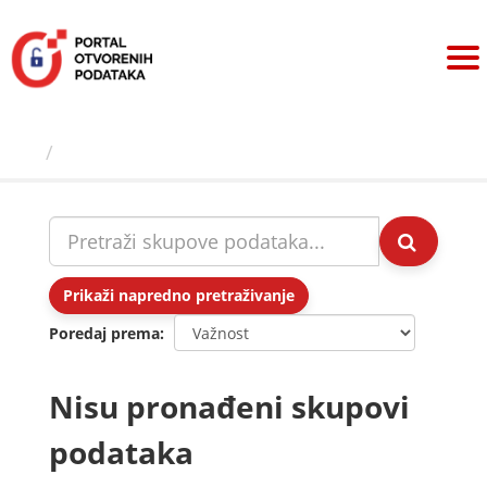
Preskoči
na
sadržaj
Skupovi podаtаkа
Prikaži napredno pretraživanje
Poredaj prema
Nisu pronađeni skupovi
podataka