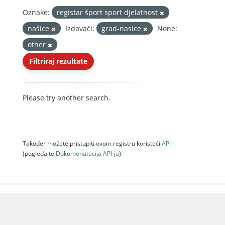
Oznake:
registar šport sport djelatnost
našice
Izdavači:
grad-nasice
None:
other
Filtriraj rezultate
Please try another search.
Također možete pristupiti ovom registru koristeći
API
(pogledajte
Dokumenаtаcijа API-jа
).