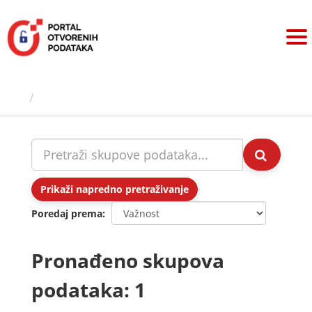
Preskoči
na
sadržaj
Skupovi podаtаkа
Prikaži napredno pretraživanje
Poredaj prema
Pronađeno skupova
podataka: 1