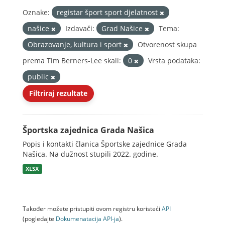
Oznake:
registar šport sport djelatnost
našice
Izdavači:
Grad Našice
Tema:
Obrazovanje, kultura i sport
Otvorenost skupa
prema Tim Berners-Lee skali:
0
Vrsta podataka:
public
Filtriraj rezultate
Športska zajednica Grada Našica
Popis i kontakti članica Športske zajednice Grada
Našica. Na dužnost stupili 2022. godine.
XLSX
Također možete pristupiti ovom registru koristeći
API
(pogledajte
Dokumenаtаcijа API-jа
).