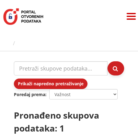
Preskoči
na
sadržaj
Skupovi podаtаkа
Prikaži napredno pretraživanje
Poredaj prema
Pronađeno skupova
podataka: 1