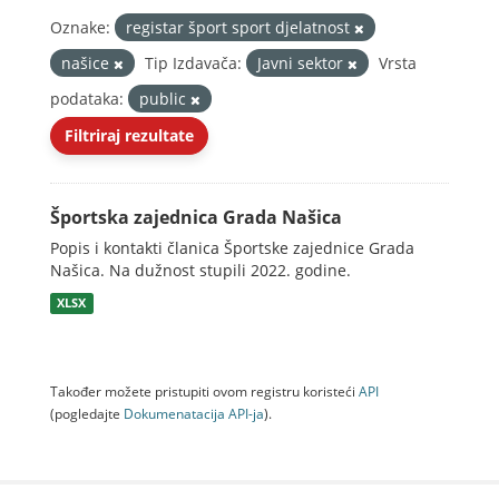
Oznake:
registar šport sport djelatnost
našice
Tip Izdavača:
Javni sektor
Vrsta
podataka:
public
Filtriraj rezultate
Športska zajednica Grada Našica
Popis i kontakti članica Športske zajednice Grada
Našica. Na dužnost stupili 2022. godine.
XLSX
Također možete pristupiti ovom registru koristeći
API
(pogledajte
Dokumenаtаcijа API-jа
).