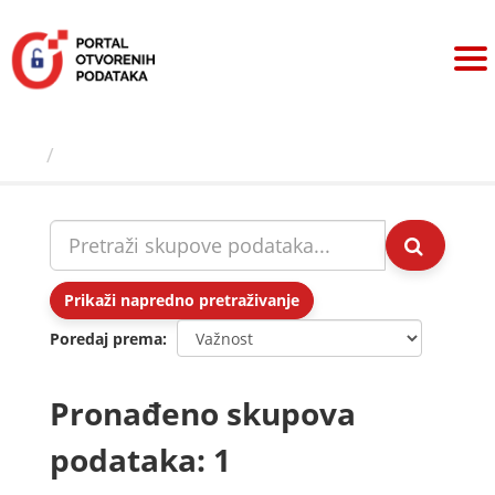
Preskoči
na
sadržaj
Skupovi podаtаkа
Prikaži napredno pretraživanje
Poredaj prema
Pronađeno skupova
podataka: 1