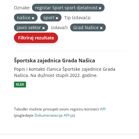
Oznake:
registar šport sport djelatnost
našice
sport
Tip Izdavača:
Javni sektor
Izdavači:
Grad Našice
Filtriraj rezultate
Športska zajednica Grada Našica
Popis i kontakti članica Športske zajednice Grada
Našica. Na dužnost stupili 2022. godine.
XLSX
Također možete pristupiti ovom registru koristeći
API
(pogledajte
Dokumenаtаcijа API-jа
).