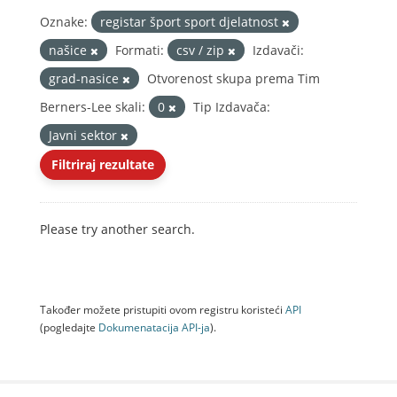
Oznake:
registar šport sport djelatnost
našice
Formati:
csv / zip
Izdavači:
grad-nasice
Otvorenost skupa prema Tim
Berners-Lee skali:
0
Tip Izdavača:
Javni sektor
Filtriraj rezultate
Please try another search.
Također možete pristupiti ovom registru koristeći
API
(pogledajte
Dokumenаtаcijа API-jа
).