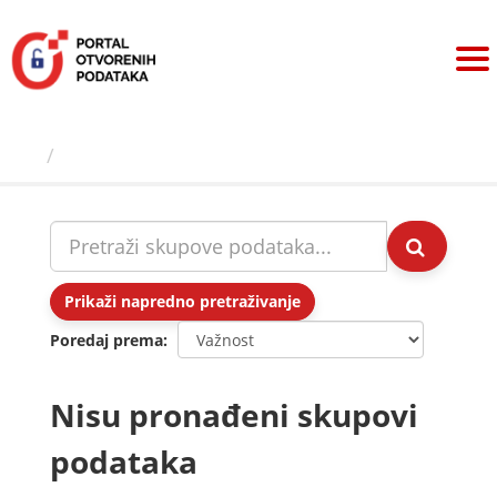
Preskoči
na
sadržaj
Skupovi podаtаkа
Prikaži napredno pretraživanje
Poredaj prema
Nisu pronađeni skupovi
podataka