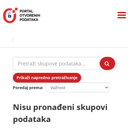
Preskoči
na
sadržaj
Skupovi podаtаkа
Prikaži napredno pretraživanje
Poredaj prema
Nisu pronađeni skupovi
podataka