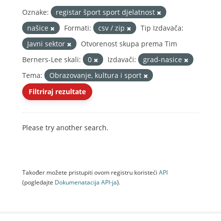
Oznake:
registar šport sport djelatnost
našice
Formati:
csv / zip
Tip Izdavača:
Javni sektor
Otvorenost skupa prema Tim
Berners-Lee skali:
0
Izdavači:
grad-nasice
Tema:
Obrazovanje, kultura i sport
Filtriraj rezultate
Please try another search.
Također možete pristupiti ovom registru koristeći
API
(pogledajte
Dokumenаtаcijа API-jа
).