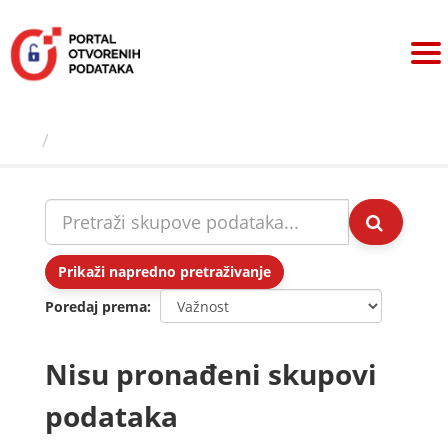
Preskoči
na
sadržaj
Skupovi podаtаkа
Prikaži napredno pretraživanje
Poredaj prema
Nisu pronađeni skupovi
podataka