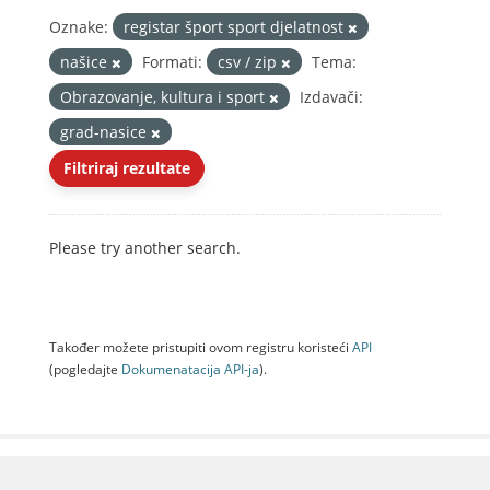
Oznake:
registar šport sport djelatnost
našice
Formati:
csv / zip
Tema:
Obrazovanje, kultura i sport
Izdavači:
grad-nasice
Filtriraj rezultate
Please try another search.
Također možete pristupiti ovom registru koristeći
API
(pogledajte
Dokumenаtаcijа API-jа
).